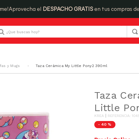
ime!
Aprovecha el
DESPACHO GRATIS
en tus compras d
Que buscas hoy?
afas y Mugs
Taza Cerámica My Little Pony2 390ml
Taza Ce
Little P
KREA
REFERENCIA
:
104
-
40 %