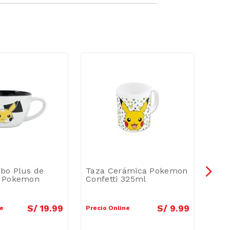
bo Plus de
Taza Cerámica Pokemon
Taz
 Pokemon
Confetti 325ml
385
S/
19
.
99
S/
9
.
99
ne
Precio Online
Preci