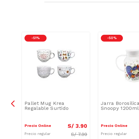
-
51 %
-
50 %
er
Pallet Mug Krea
Jarra Borosilic
Regalable Surtido
Snoopy 1200ml
4
.
99
S/
3
.
90
Precio Online
Precio Online
S/
7.99
Precio regular
Precio regular