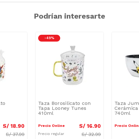
Podrían interesarte
-
49 %
ato
Taza Borosilicato con
Taza Jum
Tapa Looney Tunes
Cerámica
410ml
740ml
S/
18
.
90
S/
16
.
90
Precio Online
Precio Onli
S/
37.99
S/
32.99
Precio regular