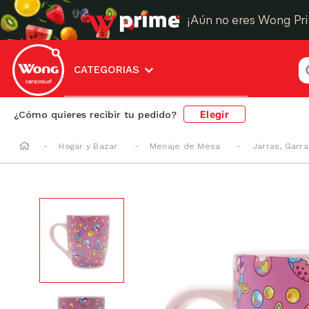
¡Aún no eres Wong Pr
¿
CATEGORIAS
Elegir
¿Cómo quieres recibir tu pedido?
Hogar y Bazar
Menaje de Mesa
Jarras, Garr