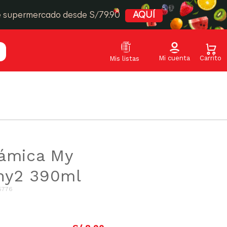
e supermercado desde S/79.90
AQUÍ
rámica My
ony2 390ml
5776