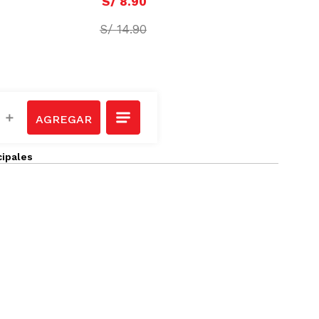
S/
8
.
90
S/
14
.
90
＋
cipales