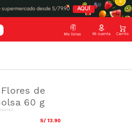
e supermercado desde S/79.90
AQUÍ
 Flores de
olsa 60 g
564363
S/
13
.
90