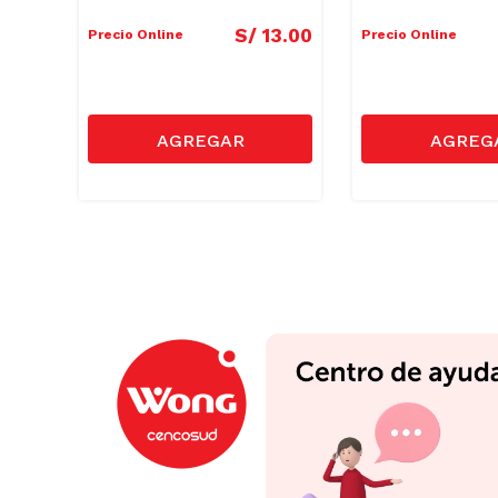
11
.
60
S/
13
.
00
Precio Online
Precio Online