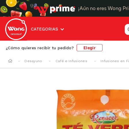
¡Aún no eres Wong Pr
¿
CATEGORIAS
Elegir
¿Cómo quieres recibir tu pedido?
Desayuno
Café e Infusiones
Infusiones en F