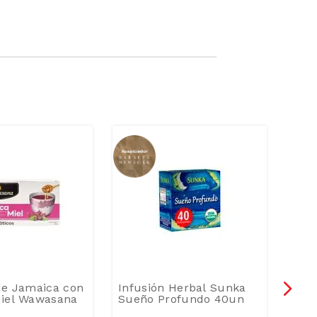
de Jamaica con
Infusión Herbal Sunka
Infu
Miel Wawasana
Sueño Profundo 40un
La F
Filt