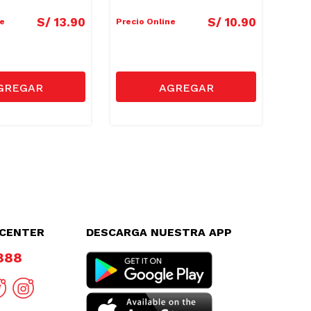
S/
13
.
90
S/
10
.
90
ne
Precio Online
Preci
LCENTER
DESCARGA NUESTRA APP
8888