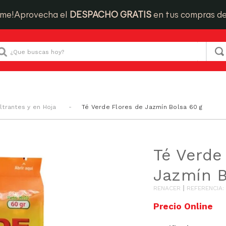
ime!
Aprovecha el
DESPACHO GRATIS
en tus compras d
Que buscas hoy?
iltrantes y en Hoja
Té Verde Flores de Jazmín Bolsa 60 g
Té Verde
Jazmín B
RENACER
REFERENCIA
: