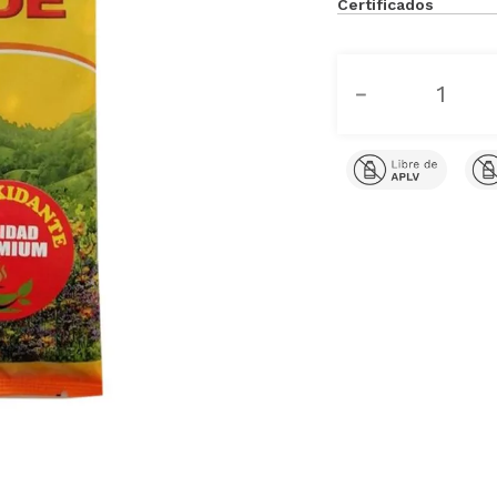
Certificados
－