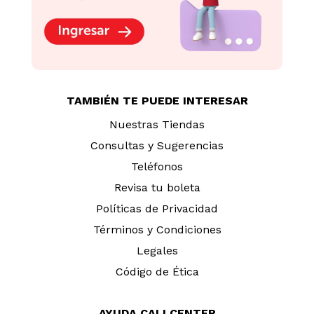
Has visto todos los
4
productos