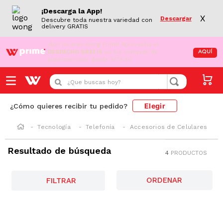
¡Descarga la App!
X
Descargar
Descubre toda nuestra variedad con
delivery GRATIS
¡Aún no eres Wong Prime!
Aprovecha el
DESPACHO GRATIS
en tus compras de
AQUÍ
supermercado desde S/79.90
¿Que buscas hoy?
Elegir
¿Cómo quieres recibir tu pedido?
Tecnología
Telefonía
Accesorios de Celulares
Resultado de búsqueda
4
PRODUCTOS
FILTRAR
-
34 %