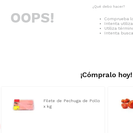
¿Qué debo hacer?
OOPS!
Comprueba lo
Intenta utiliz
Utiliza térmi
Intenta busc
¡Cómpralo hoy!
Filete de Pechuga de Pollo
x kg