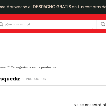
ime!
Aprovecha el
DESPACHO GRATIS
en tus compras d
Que buscas hoy?
para “
”. Te sugerimos estos productos:
úsqueda:
0
PRODUCTOS
No se encontró n