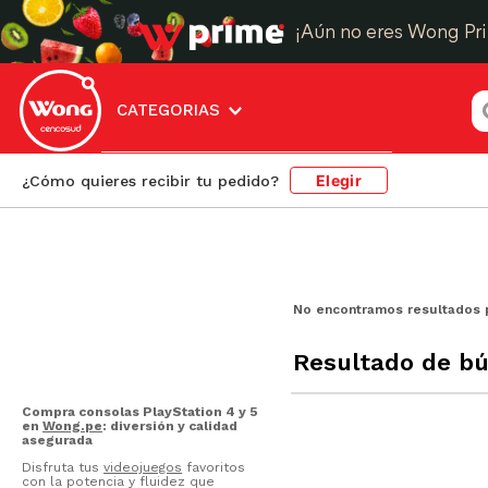
¡Aún no eres Wong Pr
¿
CATEGORIAS
Elegir
¿Cómo quieres recibir tu pedido?
No encontramos resultados 
Resultado de b
Compra consolas PlayStation 4 y 5
en
Wong.pe
: diversión y calidad
asegurada
Disfruta tus
videojuegos
favoritos
con la potencia y fluidez que