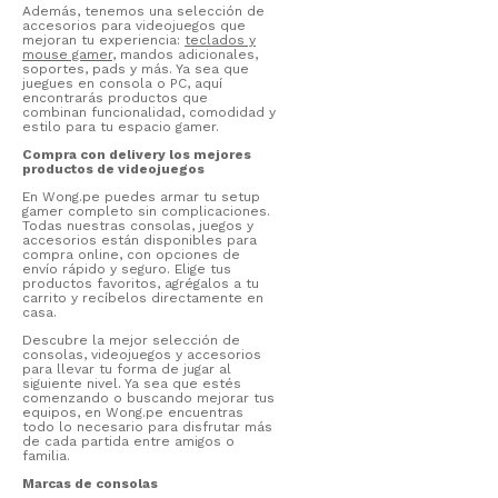
Además, tenemos una selección de
accesorios para videojuegos que
mejoran tu experiencia:
teclados y
mouse gamer
, mandos adicionales,
soportes, pads y más. Ya sea que
juegues en consola o PC, aquí
encontrarás productos que
combinan funcionalidad, comodidad y
estilo para tu espacio gamer.
Compra con delivery los mejores
productos de videojuegos
En Wong.pe puedes armar tu setup
gamer completo sin complicaciones.
Todas nuestras consolas, juegos y
accesorios están disponibles para
compra online, con opciones de
envío rápido y seguro. Elige tus
productos favoritos, agrégalos a tu
carrito y recíbelos directamente en
casa.
Descubre la mejor selección de
consolas, videojuegos y accesorios
para llevar tu forma de jugar al
siguiente nivel. Ya sea que estés
comenzando o buscando mejorar tus
equipos, en Wong.pe encuentras
todo lo necesario para disfrutar más
de cada partida entre amigos o
familia.
Marcas de consolas