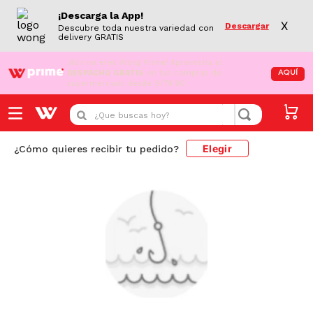
¡Descarga la App!
X
Descargar
Descubre toda nuestra variedad con
delivery GRATIS
¡Aún no eres Wong Prime!
Aprovecha el
DESPACHO GRATIS
en tus compras de
AQUÍ
supermercado desde S/79.90
¿Que buscas hoy?
Elegir
¿Cómo quieres recibir tu pedido?