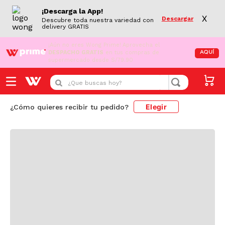
¡Descarga la App!
X
Descargar
Descubre toda nuestra variedad con
delivery GRATIS
¡Aún no eres Wong Prime!
Aprovecha el
DESPACHO GRATIS
en tus compras de
AQUÍ
supermercado desde S/79.90
Cargando comentarios...
¿Que buscas hoy?
Elegir
¿Cómo quieres recibir tu pedido?