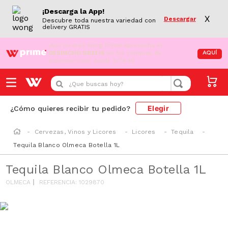
¡Descarga la App!
X
Descargar
Descubre toda nuestra variedad con
delivery GRATIS
¡Aún no eres Wong Prime!
Aprovecha el
DESPACHO GRATIS
en tus compras de
AQUÍ
supermercado desde S/79.90
¿Que buscas hoy?
Elegir
¿Cómo quieres recibir tu pedido?
Cervezas, Vinos y Licores
Licores
Tequila
Tequila Blanco Olmeca Botella 1L
Tequila Blanco Olmeca Botella 1L
OLMECA
REFERENCIA
:
1029870