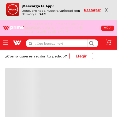
¡Descarga la App!
X
Descargar
Descubre toda nuestra variedad con
delivery GRATIS
¡Aún no eres Wong Prime!
Aprovecha el
DESPACHO GRATIS
en tus compras de
AQUÍ
supermercado desde S/79.90
Cargando comentarios...
¿Que buscas hoy?
Elegir
¿Cómo quieres recibir tu pedido?