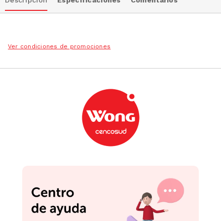
Ver condiciones de promociones
Podrían interesarte
-
39 %
-
35 %
Tetera Krea Acero Color
1.5L
Tetera Tramontina Paris
Off White 2.3L
S/
27
.
90
S/
109
.
90
S/
45.99
S/
169.90