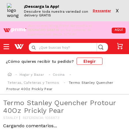
¡Descarga la App!
X
Descargar
Descubre toda nuestra variedad con
delivery GRATIS
¡Aún no eres Wong Prime!
Aprovecha el
DESPACHO GRATIS
en tus compras de
AQUÍ
supermercado desde S/79.90
¿Que buscas hoy?
Elegir
¿Cómo quieres recibir tu pedido?
Hogar y Bazar
Cocina
Teteras, Cafeteras y Termos
Termo Stanley Quencher
Protour 40Oz Prickly Pear
Termo Stanley Quencher Protour
40Oz Prickly Pear
STANLEY
REFERENCIA
:
1056873