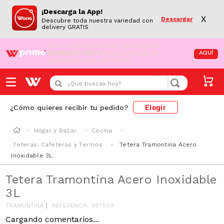
¡Descarga la App!
X
Descargar
Descubre toda nuestra variedad con
delivery GRATIS
¡Aún no eres Wong Prime!
Aprovecha el
DESPACHO GRATIS
en tus compras de
AQUÍ
supermercado desde S/79.90
¿Que buscas hoy?
Elegir
¿Cómo quieres recibir tu pedido?
Hogar y Bazar
Cocina
Teteras, Cafeteras y Termos
Tetera Tramontina Acero
Inoxidable 3L
Tetera Tramontina Acero Inoxidable
3L
TRAMONTINA
REFERENCIA
:
987509
Cargando comentarios...