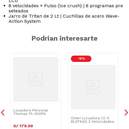
LCD
8 velocidades + Pulso (Ice crush) | 6 programas pre
seteados
Jarro de Tritan de 2 Lt | Cuchillas de acero Wave-
Action System
Podrían interesarte
-
15 %
Licuadora Personal
l
Thomas Th-300Pb
Oster Licuadora 1.5 lt
BLSTKAG 2 Velocidades
S/
179
.
00