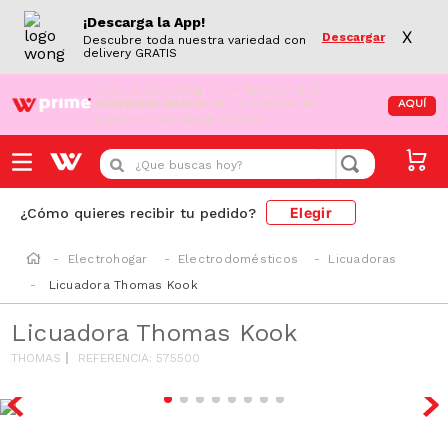
¡Descarga la App!
X
Descargar
Descubre toda nuestra variedad con
delivery GRATIS
¡Aún no eres Wong Prime!
Aprovecha el
DESPACHO GRATIS
en tus compras de
AQUÍ
supermercado desde S/79.90
¿Que buscas hoy?
Elegir
¿Cómo quieres recibir tu pedido?
Electrohogar
Electrodomésticos
Licuadoras
Licuadora Thomas Kook
Licuadora Thomas Kook
THOMAS
REFERENCIA
:
575500