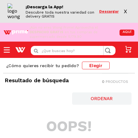
¡Descarga la App!
X
Descargar
Descubre toda nuestra variedad con
delivery GRATIS
¡Aún no eres Wong Prime!
Aprovecha el
DESPACHO GRATIS
en tus compras de
AQUÍ
supermercado desde S/79.90
¿Que buscas hoy?
Elegir
¿Cómo quieres recibir tu pedido?
Resultado de búsqueda
0
PRODUCTOS
OOPS!