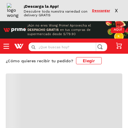
¡Descarga la App!
X
Descargar
Descubre toda nuestra variedad con
delivery GRATIS
¡Aún no eres Wong Prime!
Aprovecha el
DESPACHO GRATIS
en tus compras de
AQUÍ
supermercado desde S/79.90
Cargando comentarios...
¿Que buscas hoy?
Elegir
¿Cómo quieres recibir tu pedido?