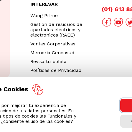
INTERESAR
(01) 613 
Wong Prime
Gestión de residuos de
apartados eléctricos y
electrónicos (RAEE)
Ventas Corporativas
Memoria Cencosud
Revisa tu boleta
Políticas de Privacidad
Términos y Condiciones
Legales
e Cookies
Código de Ética
or mejorar tu experiencia de
Cyber Wong 2026
ección de tus datos personales. En
Decargar App
 tipos de cookies las Funcionales y
n ¿consiente el uso de las cookies?