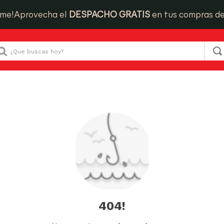
ime!
Aprovecha el
DESPACHO GRATIS
en tus compras d
Que buscas hoy?
404!