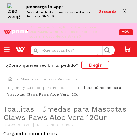
¡Descarga la App!
X
Descargar
Descubre toda nuestra variedad con
delivery GRATIS
¡Aún no eres Wong Prime!
Aprovecha el
DESPACHO GRATIS
en tus compras de
AQUÍ
supermercado desde S/79.90
¿Que buscas hoy?
Elegir
¿Cómo quieres recibir tu pedido?
Mascotas
Para Perros
Higiene y Cuidado para Perros
Toallitas Húmedas para
Mascotas Claws Paws Aloe Vera 120un
Toallitas Húmedas para Mascotas
Claws Paws Aloe Vera 120un
CLAWS & PAWS
REFERENCIA
:
991932
Cargando comentarios...