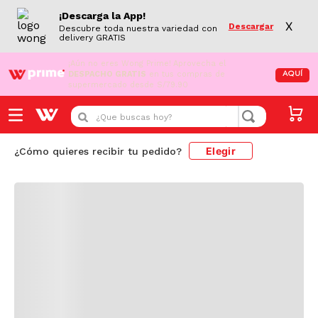
¡Descarga la App!
X
Descargar
Descubre toda nuestra variedad con
delivery GRATIS
¡Aún no eres Wong Prime!
Aprovecha el
DESPACHO GRATIS
en tus compras de
AQUÍ
supermercado desde S/79.90
Cargando comentarios...
¿Que buscas hoy?
Elegir
¿Cómo quieres recibir tu pedido?