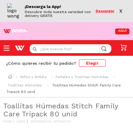
¡Descarga la App!
X
Descargar
Descubre toda nuestra variedad con
delivery GRATIS
¡Aún no eres Wong Prime!
Aprovecha el
DESPACHO GRATIS
en tus compras de
AQUÍ
supermercado desde S/79.90
¿Que buscas hoy?
Elegir
¿Cómo quieres recibir tu pedido?
Niños y Bebés
Pañales y Toallitas Húmedas
Toallitas Húmedas
Toallitas Húmedas Stitch Family Care
Tripack 80 unid
Toallitas Húmedas Stitch Family
Care Tripack 80 unid
FAMILY CARE
REFERENCIA
:
817104001