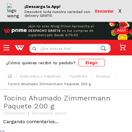
¡Descarga la App!
X
Descargar
Descubre toda nuestra variedad con
delivery GRATIS
¡Aún no eres Wong Prime!
Aprovecha el
DESPACHO GRATIS
en tus compras de
AQUÍ
supermercado desde S/79.90
¿Que buscas hoy?
Elegir
¿Cómo quieres recibir tu pedido?
Embutidos y Fiambres
Fiambres
Tocinos
Tocino Ahumado Zimmermann Paquete 200 g
Tocino Ahumado Zimmermann
Paquete 200 g
ZIMMERMANN
REFERENCIA
:
888101
Cargando comentarios...