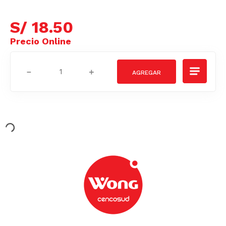
S/
18
.
50
－
＋