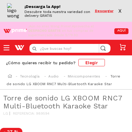
¡Descarga la App!
X
Descargar
Descubre toda nuestra variedad con
delivery GRATIS
¡Aún no eres Wong Prime!
Aprovecha el
DESPACHO GRATIS
en tus compras de
AQUÍ
supermercado desde S/79.90
¿Que buscas hoy?
Elegir
¿Cómo quieres recibir tu pedido?
Tecnología
Audio
Minicomponentes
Torre
de sonido LG XBOOM RNC7 Multi-Bluetooth Karaoke Star
Torre de sonido LG XBOOM RNC7
Multi-Bluetooth Karaoke Star
LG
REFERENCIA
:
989594
-
27 %