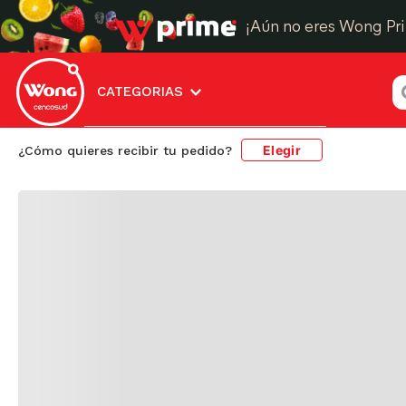
¡Aún no eres Wong Pr
¿
CATEGORIAS
Elegir
¿Cómo quieres recibir tu pedido?
No encontramos resultados 
63146
”. Te sugerimos estos
Resultado de
t
búsqueda:
m