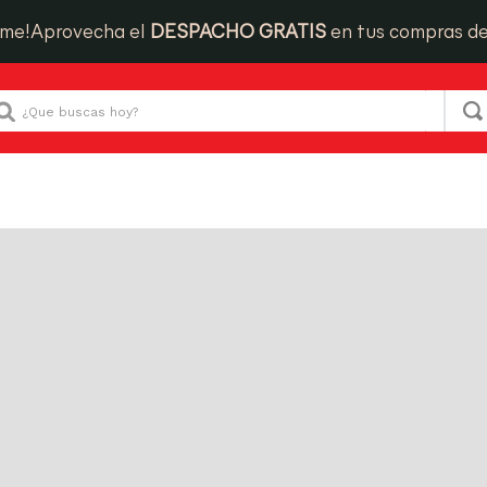
ime!
Aprovecha el
DESPACHO GRATIS
en tus compras d
Que buscas hoy?
para “
torta-de-chocolate-con-manjar-16-porciones-
 productos:
orta chocolate con
PRODUCTOS
anjar 16 porciones 6 46