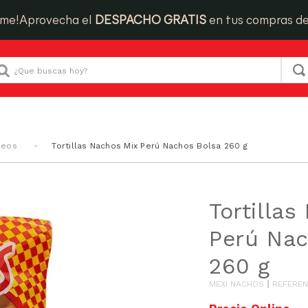
ime!
Aprovecha el
DESPACHO GRATIS
en tus compras d
Que buscas hoy?
ueos
Tortillas Nachos Mix Perú Nachos Bolsa 260 g
Tortilla
Perú Nac
260 g
MEXI NACHOS
REFEREN