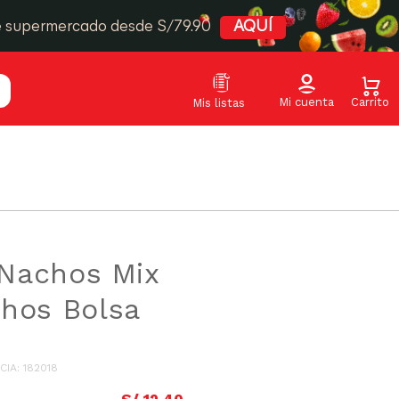
e supermercado desde S/79.90
AQUÍ
s Nachos Mix
hos Bolsa
CIA
:
182018