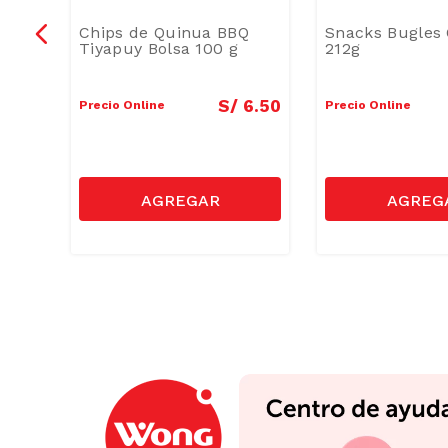
ka
Chips de Quinua BBQ
Snacks Bugles 
ca
Tiyapuy Bolsa 100 g
212g
8
.
90
S/
6
.
50
Precio Online
Precio Online