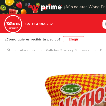
¡Aún no eres Wong Pr
¿
CATEGORIAS
Elegir
¿Cómo quieres recibir tu pedido?
Abarrotes
Galletas, Snacks y Golosinas
Piq