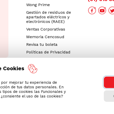
Wong Prime
Gestión de residuos de
apartados eléctricos y
electrónicos (RAEE)
Ventas Corporativas
Memoria Cencosud
Revisa tu boleta
Políticas de Privacidad
Términos y Condiciones
Legales
e Cookies
Código de Ética
or mejorar tu experiencia de
Cyber Wong 2026
ección de tus datos personales. En
Decargar App
 tipos de cookies las Funcionales y
n ¿consiente el uso de las cookies?