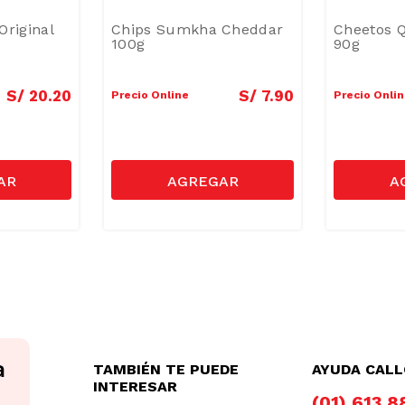
Original
Chips Sumkha Cheddar
Cheetos Q
100g
90g
S/
20
.
20
S/
7
.
90
Precio Online
Precio Onli
TAMBIÉN TE PUEDE
AYUDA CAL
INTERESAR
(01) 613 