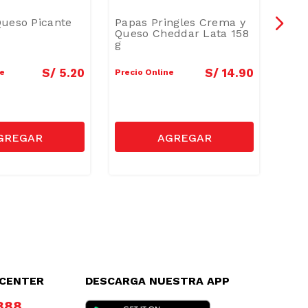
ueso Picante
Papas Pringles Crema y
Papa
Queso Cheddar Lata 158
Tiy
g
142
S/
5
.
20
S/
14
.
90
ne
Precio Online
Preci
LCENTER
DESCARGA NUESTRA APP
8888