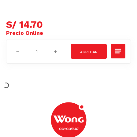
S/
14
.
70
－
＋