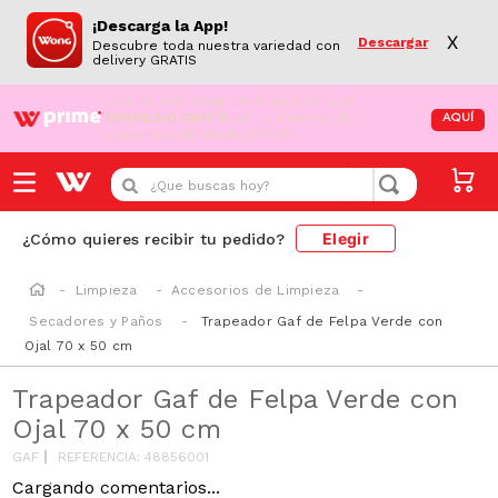
¡Descarga la App!
X
Descargar
Descubre toda nuestra variedad con
delivery GRATIS
¡Aún no eres Wong Prime!
Aprovecha el
DESPACHO GRATIS
en tus compras de
AQUÍ
supermercado desde S/79.90
¿Que buscas hoy?
Elegir
¿Cómo quieres recibir tu pedido?
Limpieza
Accesorios de Limpieza
Secadores y Paños
Trapeador Gaf de Felpa Verde con
Ojal 70 x 50 cm
Trapeador Gaf de Felpa Verde con
Ojal 70 x 50 cm
GAF
REFERENCIA
:
48856001
Cargando comentarios...