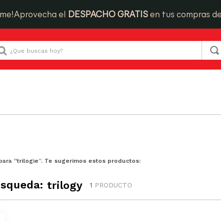
ime!
Aprovecha el
DESPACHO GRATIS
en tus compras d
Que buscas hoy?
para “
trilogie
”. Te sugerimos estos productos:
úsqueda:
trilogy
1
PRODUCTO