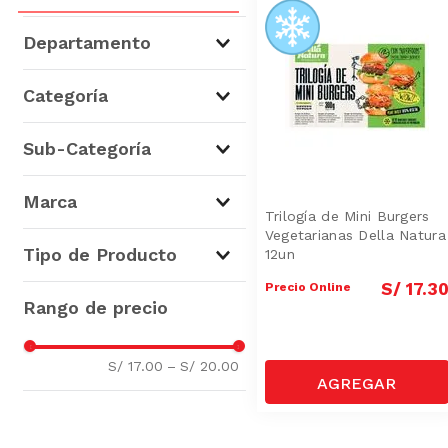
Departamento
Carnes, Aves y Pescados
(
1
)
Categoría
Hamburguesas y Apanados
Sub-Categoría
(
1
)
Hamburguesas
(
1
)
Marca
Trilogía de Mini Burgers
Vegetarianas Della Natura
Della Natura
(
1
)
Tipo de Producto
12un
S/
17
.
3
Precio Online
Hamburguesas Veganas y
Vegetarianas
(
1
)
S/ 17.00
–
S/ 20.00