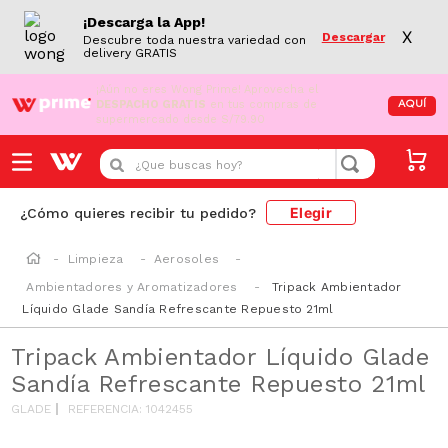
¡Descarga la App!
X
Descargar
Descubre toda nuestra variedad con
delivery GRATIS
¡Aún no eres Wong Prime!
Aprovecha el
DESPACHO GRATIS
en tus compras de
AQUÍ
supermercado desde S/79.90
¿Que buscas hoy?
Elegir
¿Cómo quieres recibir tu pedido?
Limpieza
Aerosoles
Ambientadores y Aromatizadores
Tripack Ambientador
Líquido Glade Sandía Refrescante Repuesto 21ml
Tripack Ambientador Líquido Glade
Sandía Refrescante Repuesto 21ml
GLADE
REFERENCIA
:
1042455