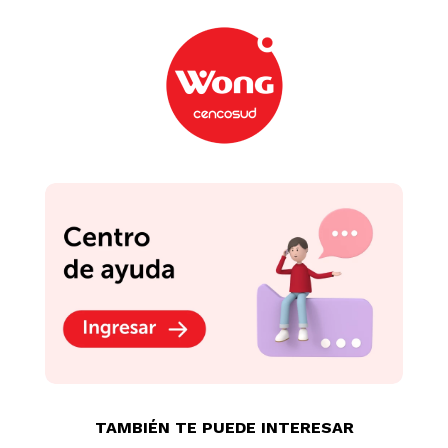
Podrían interesarte
Varitas Aromatizantes
Ambientador Glade
Glade Aroma Sandía
Automático en Aerosol
Refrescante 100ml
Aparato Vainilla 175g
S/
30
.
90
S/
57
.
50