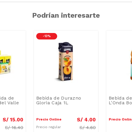
Podrían interesarte
-
13 %
ida de
Bebida de Durazno
Bebida d
el Valle
Gloria Caja 1L
L'Onda Bo
S/
15
.
00
S/
4
.
00
Precio Online
Precio Onli
S/
16.40
S/
4.60
Precio regular