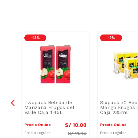
-
12 %
-
9 %
Twopack Bebida de
Sixpack x2 Beb
ella
Manzana Frugos del
Mango Frugos d
Valle Caja 1.45L
Caja 235ml
6
.
90
S/
10
.
00
Precio Online
Precio Online
S/
11.40
Precio regular
Precio regular