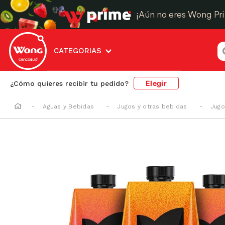
¡Aún no eres Wong Pr
¿
CATEGORIAS
Elegir
¿Cómo quieres recibir tu pedido?
Aguas y Bebidas
Jugos y otras bebidas
Jugo