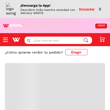
¡Descarga la App!
X
Descargar
Descubre toda nuestra variedad con
delivery GRATIS
¡Aún no eres Wong Prime!
Aprovecha el
DESPACHO GRATIS
en tus compras de
AQUÍ
supermercado desde S/79.90
Cargando comentarios...
¿Que buscas hoy?
Elegir
¿Cómo quieres recibir tu pedido?