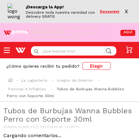
¡Descarga la App!
X
Descargar
Descubre toda nuestra variedad con
delivery GRATIS
¡Aún no eres Wong Prime!
Aprovecha el
DESPACHO GRATIS
en tus compras de
AQUÍ
supermercado desde S/79.90
¿Que buscas hoy?
Elegir
¿Cómo quieres recibir tu pedido?
La Juguetería
Juegos de Exterior
Piscinas e Inflables
Tubos de Burbujas Wanna Bubbles
Perro con Soporte 30ml
Tubos de Burbujas Wanna Bubbles
Perro con Soporte 30ml
WANNA BUBBLES
REFERENCIA
:
1039575
Cargando comentarios...