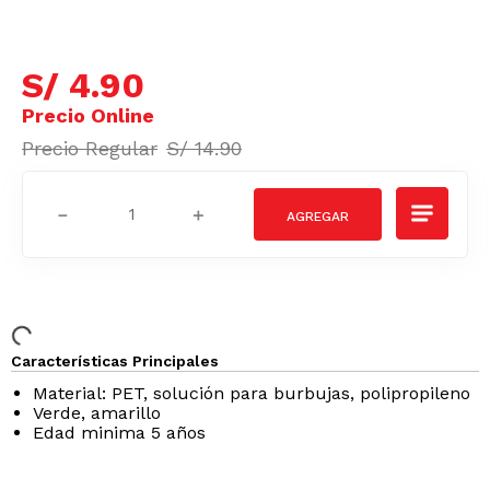
S/
4
.
90
S/
14
.
90
－
＋
Características Principales
Material: PET, solución para burbujas, polipropileno
Verde, amarillo
Edad minima 5 años