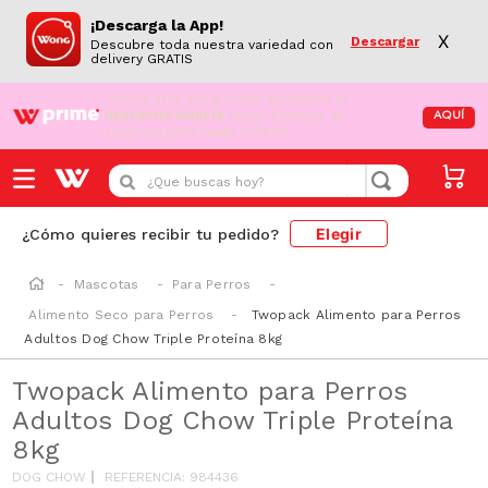
¡Descarga la App!
X
Descargar
Descubre toda nuestra variedad con
delivery GRATIS
¡Aún no eres Wong Prime!
Aprovecha el
DESPACHO GRATIS
en tus compras de
AQUÍ
supermercado desde S/79.90
¿Que buscas hoy?
Elegir
¿Cómo quieres recibir tu pedido?
Mascotas
Para Perros
Alimento Seco para Perros
Twopack Alimento para Perros
Adultos Dog Chow Triple Proteína 8kg
Twopack Alimento para Perros
Adultos Dog Chow Triple Proteína
8kg
DOG CHOW
REFERENCIA
:
984436