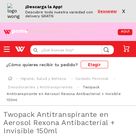
¡Descarga la App!
X
Descargar
Descubre toda nuestra variedad con
delivery GRATIS
¡Aún no eres Wong Prime!
Aprovecha el
DESPACHO GRATIS
en tus compras de
AQUÍ
supermercado desde S/79.90
¿Que buscas hoy?
Elegir
¿Cómo quieres recibir tu pedido?
Higiene, Salud y Belleza
Cuidado Personal
Desodorantes y Antitranspirantes
Twopack
Antitranspirante en Aerosol Rexona Antibacterial + Invisible
150ml
Twopack Antitranspirante en
Aerosol Rexona Antibacterial +
Invisible 150ml