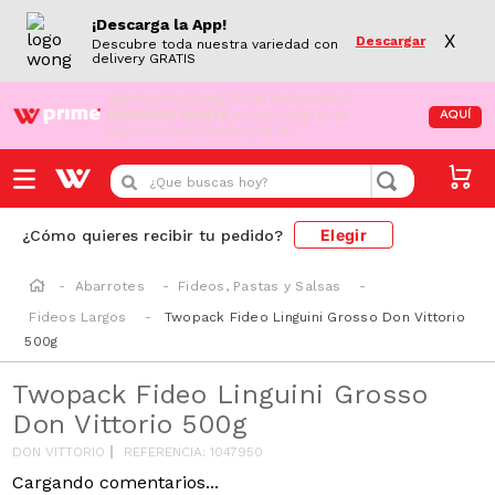
¡Descarga la App!
X
Descargar
Descubre toda nuestra variedad con
delivery GRATIS
¡Aún no eres Wong Prime!
Aprovecha el
DESPACHO GRATIS
en tus compras de
AQUÍ
supermercado desde S/79.90
¿Que buscas hoy?
Elegir
¿Cómo quieres recibir tu pedido?
Abarrotes
Fideos, Pastas y Salsas
Fideos Largos
Twopack Fideo Linguini Grosso Don Vittorio
500g
Twopack Fideo Linguini Grosso
Don Vittorio 500g
DON VITTORIO
REFERENCIA
:
1047950
Cargando comentarios...