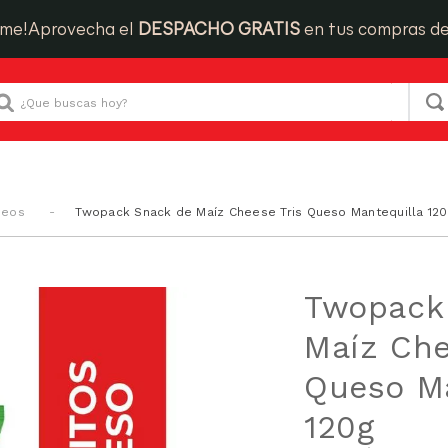
ime!
Aprovecha el
DESPACHO GRATIS
en tus compras d
Que buscas hoy?
ueos
Twopack Snack de Maíz Cheese Tris Queso Mantequilla 120
Twopack
Maíz Che
Queso Ma
120g