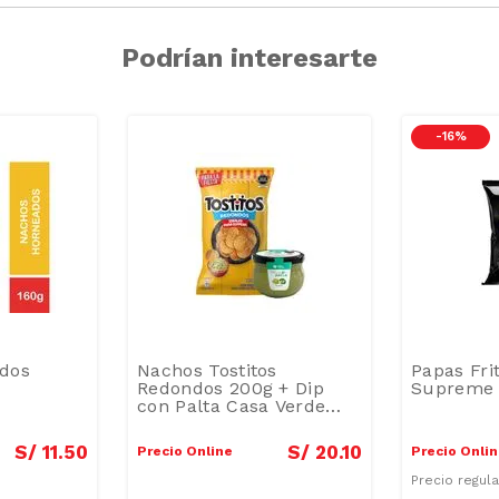
Podrían interesarte
-
16 %
dos
Nachos Tostitos
Papas Frit
Redondos 200g + Dip
Supreme 
con Palta Casa Verde
225g
S/
11
.
50
S/
20
.
10
Precio Online
Precio Onli
Precio regul