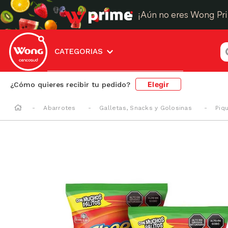
¡Aún no eres Wong Pr
¿
CATEGORIAS
Elegir
¿Cómo quieres recibir tu pedido?
Abarrotes
Galletas, Snacks y Golosinas
Piq