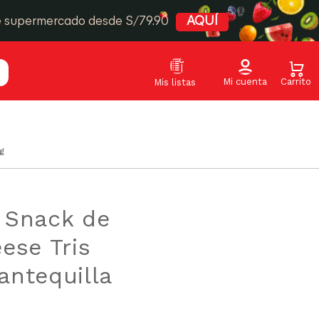
e supermercado desde S/79.90
AQUÍ
g
 Snack de
ese Tris
ntequilla