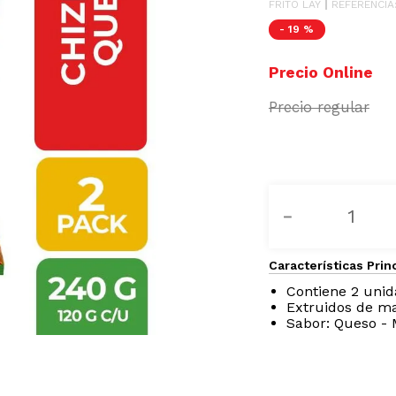
FRITO LAY
REFERENCIA
-
19 %
－
Características Prin
Contiene 2 uni
Extruidos de ma
Sabor: Queso - 