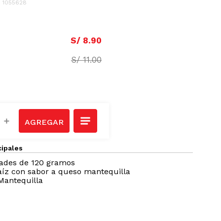
:
1055628
S/
8
.
90
S/
11
.
00
＋
cipales
dades de 120 gramos
íz con sabor a queso mantequilla
Mantequilla