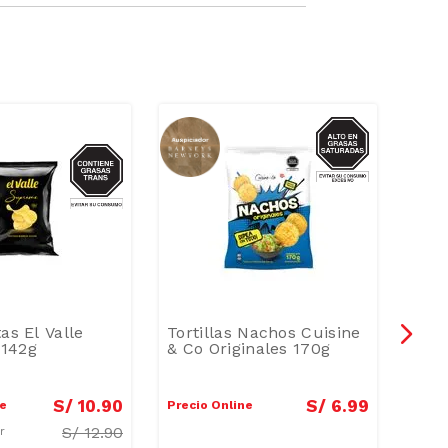
GRASAS-
SAT
GRASAS-
TRANS
as El Valle
Tortillas Nachos Cuisine
Tort
142g
& Co Originales 170g
Atre
Palt
S/
10
.
90
S/
6
.
99
ne
Precio Online
Preci
S/
12.90
ar