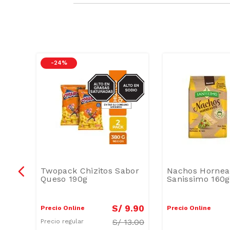
RASAS-
-
24 %
SODIO/GRASAS-
SAT
s
Twopack Chizitos Sabor
Nachos Hornea
t
Queso 190g
Sanissimo 160g
11
.
00
S/
9
.
90
Precio Online
Precio Online
S/
13.00
Precio regular