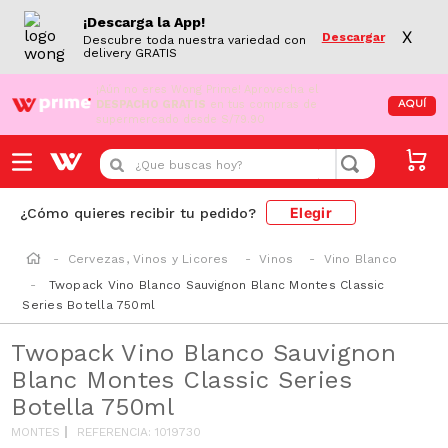
¡Descarga la App!
X
Descargar
Descubre toda nuestra variedad con
delivery GRATIS
¡Aún no eres Wong Prime!
Aprovecha el
DESPACHO GRATIS
en tus compras de
AQUÍ
supermercado desde S/79.90
¿Que buscas hoy?
Elegir
¿Cómo quieres recibir tu pedido?
Cervezas, Vinos y Licores
Vinos
Vino Blanco
Twopack Vino Blanco Sauvignon Blanc Montes Classic
Series Botella 750ml
Twopack Vino Blanco Sauvignon
Blanc Montes Classic Series
Botella 750ml
MONTES
REFERENCIA
:
1019730