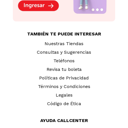
Vino Blanco Matetic
Vino Blanco Blend Muga
Corralillo Sauvignon
Botella 750ml
Blanc Botella 750ml
S/
59
.
90
S/
69
.
90