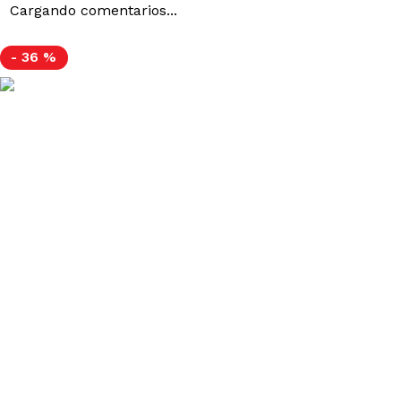
-
36 %