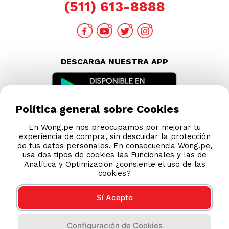
TAMBIÉN TE PUEDE INTERESAR
Política general sobre Cookies
Nuestras Tiendas
En Wong.pe nos preocupamos por mejorar tu
Consultas y Sugerencias
experiencia de compra, sin descuidar la protección
de tus datos personales. En consecuencia Wong.pe,
Teléfonos
usa dos tipos de cookies las Funcionales y las de
Revisa tu boleta
Analítica y Optimización ¿consiente el uso de las
cookies?
Políticas de Privacidad
Términos y Condiciones
Sí Acepto
Legales
Código de Ética
Configuración de Cookies