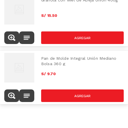
Granola con Miel de Abeja Unión 400g
S/
15
.
50
Pan de Molde Integral Unión Mediano
Bolsa 360 g
S/
9
.
70