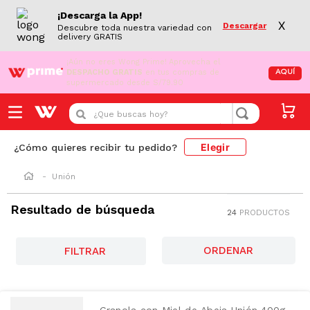
¡Descarga la App!
X
Descargar
Descubre toda nuestra variedad con
delivery GRATIS
¡Aún no eres Wong Prime!
Aprovecha el
DESPACHO GRATIS
en tus compras de
AQUÍ
supermercado desde S/79.90
¿Que buscas hoy?
Elegir
¿Cómo quieres recibir tu pedido?
Unión
Resultado de búsqueda
24
PRODUCTOS
FILTRAR