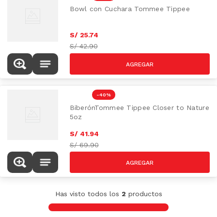
Bowl con Cuchara Tommee Tippee
S/
25
.
74
S/
42.90
-
40 %
BiberónTommee Tippee Closer to Nature
5oz
S/
41
.
94
S/
69.90
Has visto todos los
2
productos