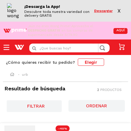
¡Descarga la App!
X
Descargar
Descubre toda nuestra variedad con
delivery GRATIS
¡Aún no eres Wong Prime!
Aprovecha el
DESPACHO GRATIS
en tus compras de
AQUÍ
supermercado desde S/79.90
¿Que buscas hoy?
Elegir
¿Cómo quieres recibir tu pedido?
urb
Resultado de búsqueda
2
PRODUCTOS
FILTRAR
-
40 %