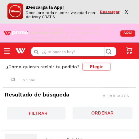
¡Descarga la App!
X
Descargar
Descubre toda nuestra variedad con
delivery GRATIS
¡Aún no eres Wong Prime!
Aprovecha el
DESPACHO GRATIS
en tus compras de
AQUÍ
supermercado desde S/79.90
¿Que buscas hoy?
Elegir
¿Cómo quieres recibir tu pedido?
vainsa
Resultado de búsqueda
2
PRODUCTOS
FILTRAR