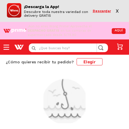
¡Descarga la App!
X
Descargar
Descubre toda nuestra variedad con
delivery GRATIS
¡Aún no eres Wong Prime!
Aprovecha el
DESPACHO GRATIS
en tus compras de
AQUÍ
supermercado desde S/79.90
¿Que buscas hoy?
Elegir
¿Cómo quieres recibir tu pedido?