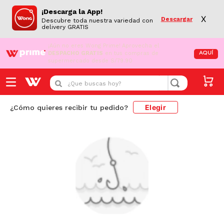
¡Descarga la App!
X
Descargar
Descubre toda nuestra variedad con
delivery GRATIS
¡Aún no eres Wong Prime!
Aprovecha el
DESPACHO GRATIS
en tus compras de
AQUÍ
supermercado desde S/79.90
¿Que buscas hoy?
Elegir
¿Cómo quieres recibir tu pedido?