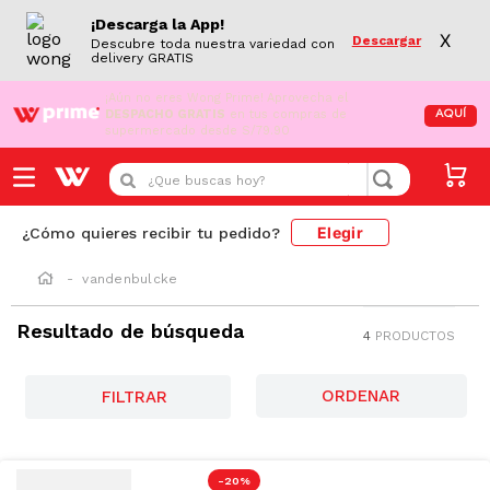
¡Descarga la App!
X
Descargar
Descubre toda nuestra variedad con
delivery GRATIS
¡Aún no eres Wong Prime!
Aprovecha el
DESPACHO GRATIS
en tus compras de
AQUÍ
supermercado desde S/79.90
¿Que buscas hoy?
Elegir
¿Cómo quieres recibir tu pedido?
vandenbulcke
Resultado de búsqueda
4
PRODUCTOS
AZUCAR/GRASAS-
SAT
FILTRAR
-
20 %