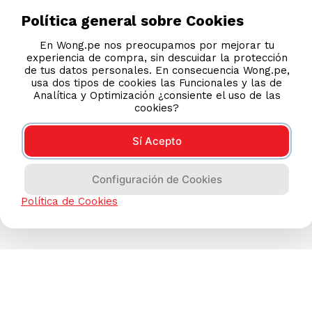
Política general sobre Cookies
En Wong.pe nos preocupamos por mejorar tu
TAMBIÉN TE PUEDE INTERESAR
experiencia de compra, sin descuidar la protección
Nuestras Tiendas
de tus datos personales. En consecuencia Wong.pe,
usa dos tipos de cookies las Funcionales y las de
Consultas y Sugerencias
Analítica y Optimización ¿consiente el uso de las
cookies?
Teléfonos
Revisa tu boleta
Sí Acepto
Políticas de Privacidad
Términos y Condiciones
Configuración de Cookies
Legales
Política de Cookies
Código de Ética
AYUDA CALLCENTER
(511) 613-8888