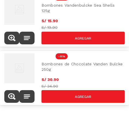
Bombones Vandenbulcke Sea Shells
125g
S/
15
.
90
AZUCAR/GRASAS-
S/
19.90
SAT
-
11 %
Bombones de Chocolate Vanden Bulcke
250g
S/
30
.
90
S/
34.90