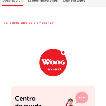
Ver condiciones de promociones
Podrían interesarte
Mug Stanley 40Oz
Tetera Tramontina Paris
Quencher Lilac
Negro 1.9L
S/
189
.
90
S/
109
.
90