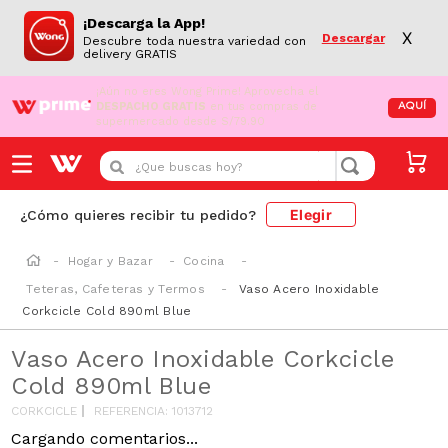
¡Descarga la App!
X
Descargar
Descubre toda nuestra variedad con
delivery GRATIS
¡Aún no eres Wong Prime!
Aprovecha el
DESPACHO GRATIS
en tus compras de
AQUÍ
supermercado desde S/79.90
¿Que buscas hoy?
Elegir
¿Cómo quieres recibir tu pedido?
Hogar y Bazar
Cocina
Teteras, Cafeteras y Termos
Vaso Acero Inoxidable
Corkcicle Cold 890ml Blue
Vaso Acero Inoxidable Corkcicle
Cold 890ml Blue
CORKCICLE
REFERENCIA
:
1013712