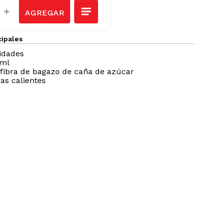
＋
cipales
idades
 ml
fibra de bagazo de caña de azúcar
as calientes