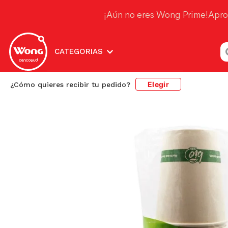
¡Aún no eres Wong Prime!
Apro
¿
CATEGORIAS
Elegir
¿Cómo quieres recibir tu pedido?
Hogar y Bazar
Menaje de Mesa
Menaje Desc