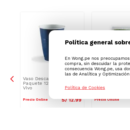
Política general sobr
En Wong.pe nos preocupamos p
compra, sin descuidar la prot
consecuencia Wong.pe, usa dos
las de Analítica y Optimizació
Política de Cookies
les
Vaso Descartable 355 ml
Filtro para Caf
Paquete 12 unid Azul
Brew Rite Cóni
Vivo
0
.
99
S/
12
.
99
Precio Online
Precio Online