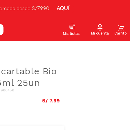
ercado desde S/79.90
AQUÍ
cartable Bio
5ml 25un
:
960486
S/
7
.
99