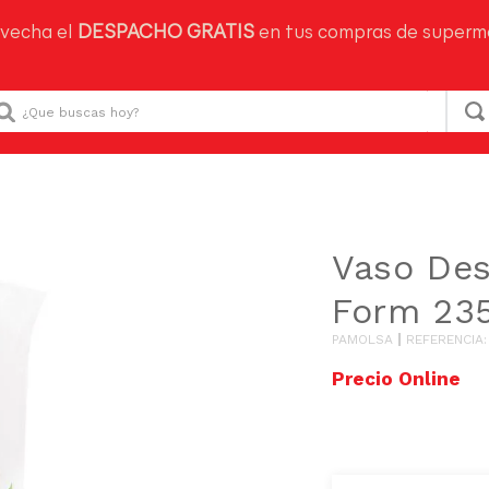
vecha el
DESPACHO GRATIS
en tus compras de superm
Que buscas hoy?
artable
Vaso Descartable Bio Form 235ml 25un
Vaso Des
Form 23
PAMOLSA
REFERENCIA