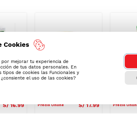
Podrían interesarte
e Cookies
or mejorar tu experiencia de
ección de tus datos personales. En
 tipos de cookies las Funcionales y
n ¿consiente el uso de las cookies?
etera
Filtro para Cafetera
Sorbetes 
co #4
Essential Everyday
U-Thil 5
Canasta 100un
S/
16
.
99
S/
17
.
99
Precio Online
Precio Onli