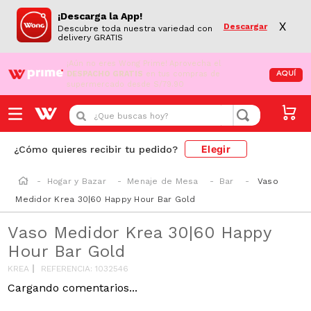
¡Descarga la App!
X
Descargar
Descubre toda nuestra variedad con
delivery GRATIS
¡Aún no eres Wong Prime!
Aprovecha el
DESPACHO GRATIS
en tus compras de
AQUÍ
supermercado desde S/79.90
¿Que buscas hoy?
Elegir
¿Cómo quieres recibir tu pedido?
Hogar y Bazar
Menaje de Mesa
Bar
Vaso
Medidor Krea 30|60 Happy Hour Bar Gold
Vaso Medidor Krea 30|60 Happy
Hour Bar Gold
KREA
REFERENCIA
:
1032546
Cargando comentarios...