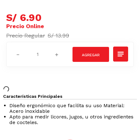
S/
6
.
90
S/
13
.
99
－
＋
Características Principales
Diseño ergonómico que facilita su uso
Material:
Acero inoxidable
Apto para medir licores, jugos, u otros ingredientes
de cocteles.