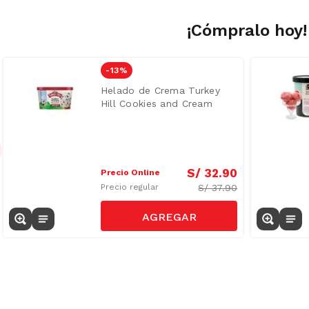
¡Cómpralo hoy!
-
13 %
Helado de Crema Turkey
Hill Cookies and Cream
1.36L
S/
32
.
90
Precio Online
S/
37.90
Precio regular