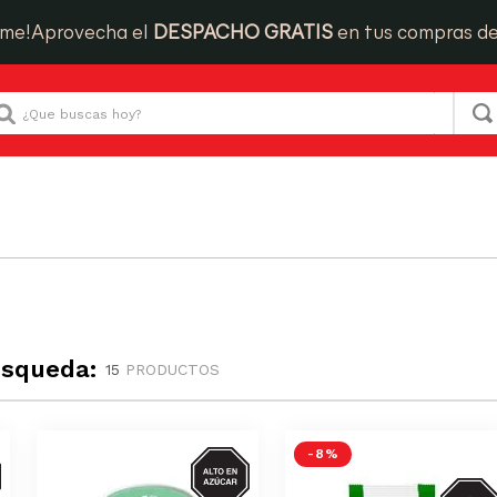
ime!
Aprovecha el
DESPACHO GRATIS
en tus compras d
Que buscas hoy?
úsqueda:
15
PRODUCTOS
AR
AZUCAR
-
8 %
GRASA