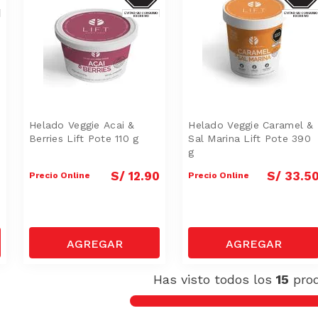
Helado Veggie Acai &
Helado Veggie Caramel &
Berries Lift Pote 110 g
Sal Marina Lift Pote 390
g
0
S/
12
.
90
S/
33
.
5
Precio Online
Precio Online
Has visto todos los
15
pro