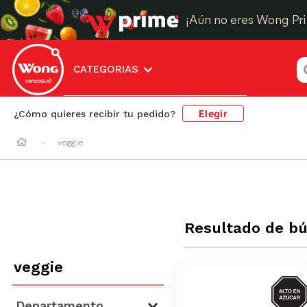
¡Aún no eres Wong Pr
¿
CATEGORIAS
Elegir
¿Cómo quieres recibir tu pedido?
veggie
Resultado de b
veggie
AZUC
Departamento