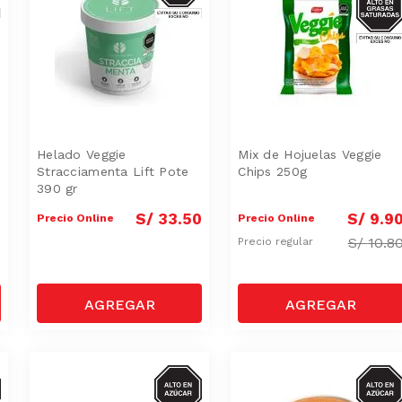
SAT
Helado Veggie
Mix de Hojuelas Veggie
Stracciamenta Lift Pote
Chips 250g
390 gr
0
S/
33
.
50
S/
9
.
9
Precio Online
Precio Online
S/
10.8
Precio regular
AR
AZUCAR
AZUC