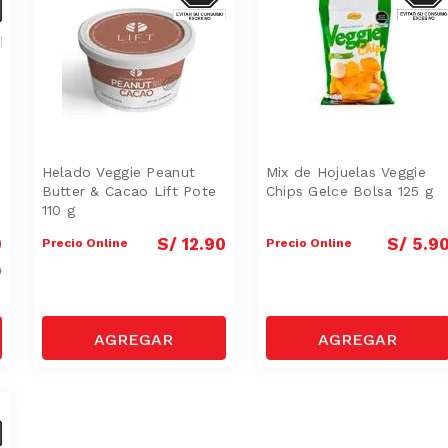
Helado Veggie Peanut
Mix de Hojuelas Veggie
Butter & Cacao Lift Pote
Chips Gelce Bolsa 125 g
110 g
0
S/
12
.
90
S/
5
.
9
Precio Online
Precio Online
0
AR