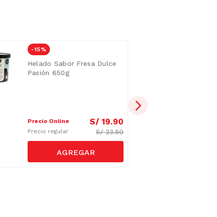
-
15 %
Helado Sabor Fresa Dulce
Pasión 650g
S/
19
.
90
Precio Online
S/
23.50
Precio regular