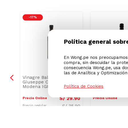
-
17 %
Política general sobr
En Wong.pe nos preocupamos p
compra, sin descuidar la prot
consecuencia Wong.pe, usa dos
las de Analítica y Optimizació
Política de Cookies
lver
Vinagre Balsámico
Vinagre Balsám
50
Giuseppe Cremonini
del Sur 500ml
Modena IGP 500ml
6
.
90
S/
29
.
90
Precio Online
Precio Online
25.90
S/
35.90
Precio regular