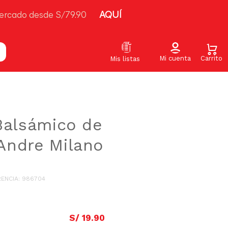
e supermercado desde S/79.90
AQUÍ
o de Modena Andre Milano 500ml
Balsámico de
Andre Milano
RENCIA
:
986704