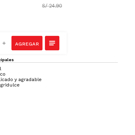
S/
19
.
90
S/
24
.
90
＋
cipales
l
ico
licado y agradable
gridulce