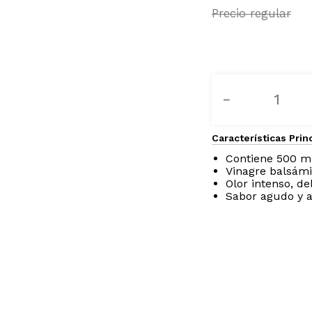
－
Características Prin
Contiene 500 m
Vinagre balsám
Olor intenso, de
Sabor agudo y a