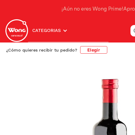
¡Aún no eres Wong Pr
¿
CATEGORIAS
Elegir
¿Cómo quieres recibir tu pedido?
Abarrotes
Condimentos, Vinagres y Comida Instan