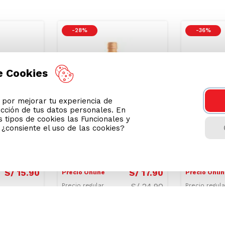
Podrían interesarte
-
28 %
-
36 %
e Cookies
or mejorar tu experiencia de
ección de tus datos personales. En
 tipos de cookies las Funcionales y
n ¿consiente el uso de las cookies?
ico Olivos
Vinagre de Sidra de
Vinagre B
Manzana con Miel y
Modena S
Cúrcuma Botella 500 ml
S/
15
.
90
S/
17
.
90
Precio Online
Precio Onli
S/
24.90
Precio regular
Precio regul