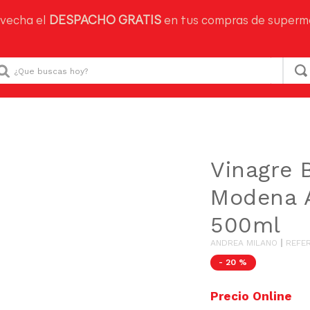
ime!
Aprovecha el
DESPACHO GRATIS
en tus compras d
Que buscas hoy?
tánea
Vinagres Balsámicos y Especiales
Vinagre Balsámic
Vinagre 
Modena 
500ml
ANDREA MILANO
REFE
-
20 %