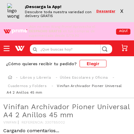
¡Descarga la App!
X
Descargar
Descubre toda nuestra variedad con
delivery GRATIS
¡Aún no eres Wong Prime!
Aprovecha el
DESPACHO GRATIS
en tus compras de
AQUÍ
supermercado desde S/79.90
¿Que buscas hoy?
Elegir
¿Cómo quieres recibir tu pedido?
Libros y Librería
Útiles Escolares y Oficina
Cuadernos y Folders
Vinifan Archivador Pioner Universal
A4 2 Anillos 45 mm
Vinifan Archivador Pioner Universal
A4 2 Anillos 45 mm
VINIFAN
REFERENCIA
:
330785002
Cargando comentarios...