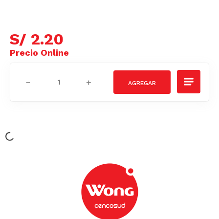
S/
2
.
20
－
＋