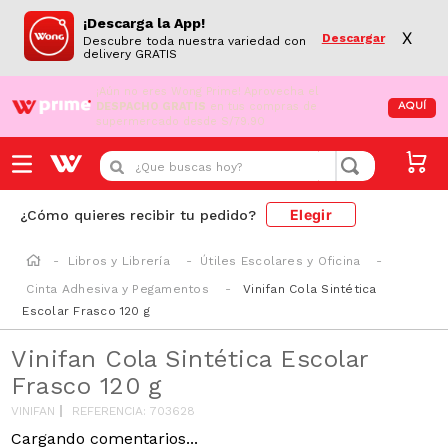
¡Descarga la App!
X
Descargar
Descubre toda nuestra variedad con
delivery GRATIS
¡Aún no eres Wong Prime!
Aprovecha el
DESPACHO GRATIS
en tus compras de
AQUÍ
supermercado desde S/79.90
¿Que buscas hoy?
Elegir
¿Cómo quieres recibir tu pedido?
Libros y Librería
Útiles Escolares y Oficina
Cinta Adhesiva y Pegamentos
Vinifan Cola Sintética
Escolar Frasco 120 g
Vinifan Cola Sintética Escolar
Frasco 120 g
VINIFAN
REFERENCIA
:
703628
Cargando comentarios...