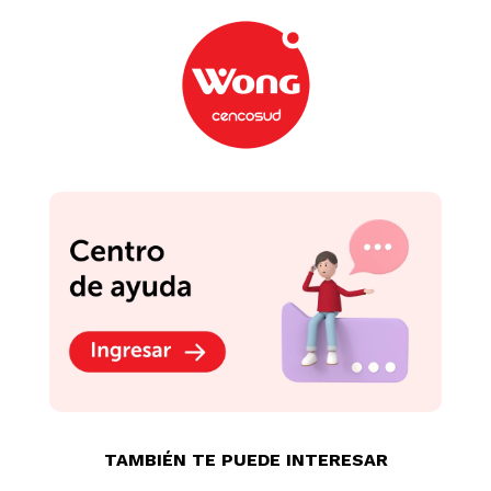
Podrían interesarte
Artesco Mica Porta
Cuaderno Standford 80
Papel Classic A4 Bolsa
Hojas T-R Som Mitzy
10 unid
S/
6
.
70
S/
6
.
50