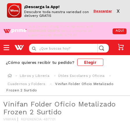
¡Descarga la App!
X
Descargar
Descubre toda nuestra variedad con
delivery GRATIS
¡Aún no eres Wong Prime!
Aprovecha el
DESPACHO GRATIS
en tus compras de
AQUÍ
supermercado desde S/79.90
¿Que buscas hoy?
Elegir
¿Cómo quieres recibir tu pedido?
Libros y Librería
Útiles Escolares y Oficina
Cuadernos y Folders
Vinifan Folder Oficio Metalizado
Frozen 2 Surtido
Vinifan Folder Oficio Metalizado
Frozen 2 Surtido
VINIFAN
REFERENCIA
:
487701