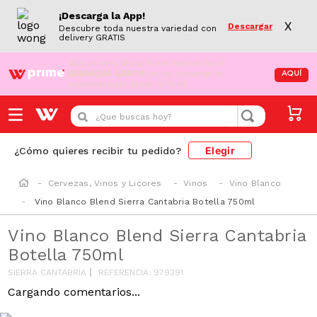
¡Descarga la App!
X
Descargar
Descubre toda nuestra variedad con
delivery GRATIS
¡Aún no eres Wong Prime!
Aprovecha el
DESPACHO GRATIS
en tus compras de
AQUÍ
supermercado desde S/79.90
¿Que buscas hoy?
Elegir
¿Cómo quieres recibir tu pedido?
Cervezas, Vinos y Licores
Vinos
Vino Blanco
Vino Blanco Blend Sierra Cantabria Botella 750ml
Vino Blanco Blend Sierra Cantabria
Botella 750ml
SIERRA CANTABRIA
REFERENCIA
:
979391
Cargando comentarios...