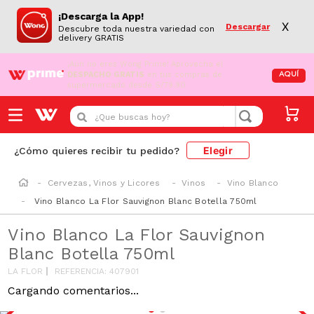
¡Descarga la App!
X
Descargar
Descubre toda nuestra variedad con
delivery GRATIS
¡Aún no eres Wong Prime!
Aprovecha el
DESPACHO GRATIS
en tus compras de
AQUÍ
supermercado desde S/79.90
¿Que buscas hoy?
Elegir
¿Cómo quieres recibir tu pedido?
Cervezas, Vinos y Licores
Vinos
Vino Blanco
Vino Blanco La Flor Sauvignon Blanc Botella 750ml
Vino Blanco La Flor Sauvignon
Blanc Botella 750ml
LA FLOR
REFERENCIA
:
407901
Cargando comentarios...