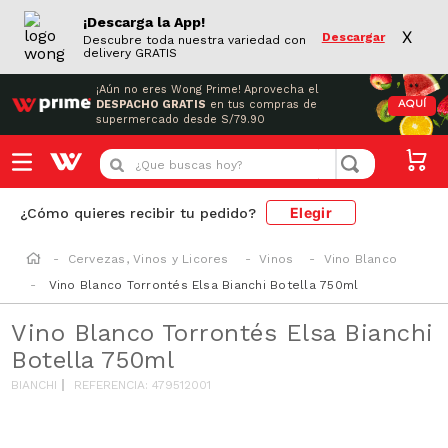
¡Descarga la App!
X
Descargar
Descubre toda nuestra variedad con
delivery GRATIS
¡Aún no eres Wong Prime!
Aprovecha el
DESPACHO GRATIS
en tus compras de
AQUÍ
supermercado desde S/79.90
¿Que buscas hoy?
Elegir
¿Cómo quieres recibir tu pedido?
Cervezas, Vinos y Licores
Vinos
Vino Blanco
Vino Blanco Torrontés Elsa Bianchi Botella 750ml
Vino Blanco Torrontés Elsa Bianchi
Botella 750ml
BIANCHI
REFERENCIA
:
479512001