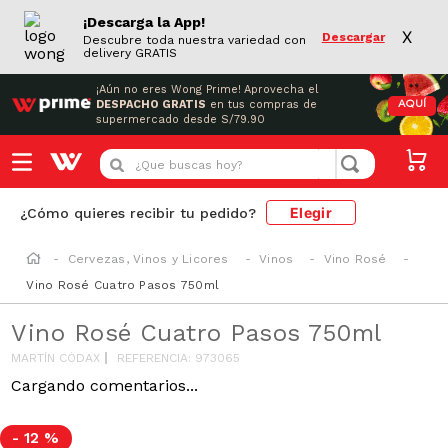
¡Descarga la App!
X
Descargar
Descubre toda nuestra variedad con
delivery GRATIS
¡Aún no eres Wong Prime!
Aprovecha el
DESPACHO GRATIS
en tus compras de
AQUÍ
supermercado desde S/79.90
¿Que buscas hoy?
Elegir
¿Cómo quieres recibir tu pedido?
Cervezas, Vinos y Licores
Vinos
Vino Rosé
Vino Rosé Cuatro Pasos 750ml
Vino Rosé Cuatro Pasos 750ml
MARTÍN CÓDAX
REFERENCIA
:
973065
Cargando comentarios...
-
12 %